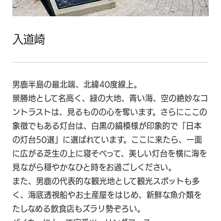
入道崎
男鹿半島の最北端、北緯40度線上。
景勝地として名高く、緑の大地、青い海、空の絶妙なコ
ントラストは、見るものの心を奪います。さらにここの
象徴でもある灯台は、白黒の縞模様が印象的で「日本
の灯台50選」に選ばれています。ここに来たら、一面
に広がる芝生の上に寝そべって、美しい灯台を横に海を
見ながら穏やかなひと時をお過ごしください。
また、男鹿の代表的な観光地として観光スポットも多
く、海底透視船やお土産屋をはじめ、新鮮な魚介類を
たしなめる飲食店もズラリ勢ぞろい。