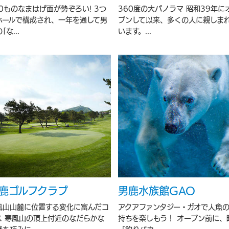
50ものなまはげ面が勢ぞろい! 3つ
360度の大パノラマ 昭和39年に
ホールで構成され、一年を通して男
プンして以来、多くの人に親しま
｢な...
います。...
鹿ゴルフクラブ
男鹿水族館GAO
風山山麓に位置する変化に富んだコ
アクアファンタジー・ガオで人魚
ス 寒風山の頂上付近のなだらかな
持ちを楽しもう！ オープン前に、