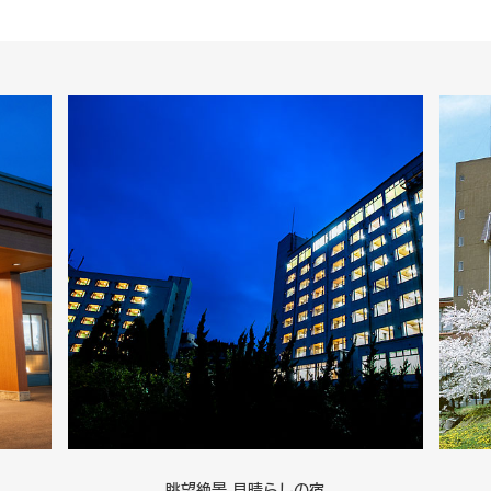
眺望絶景 見晴らしの宿