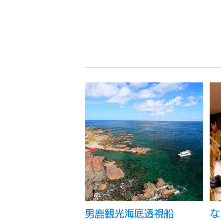
男鹿観光海底透視船
な