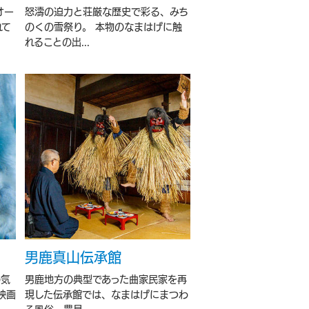
オー
怒濤の迫力と荘厳な歴史で彩る、みち
れて
のくの雪祭り。 本物のなまはげに触
れることの出...
男鹿真山伝承館
の気
男鹿地方の典型であった曲家民家を再
映画
現した伝承館では、なまはげにまつわ