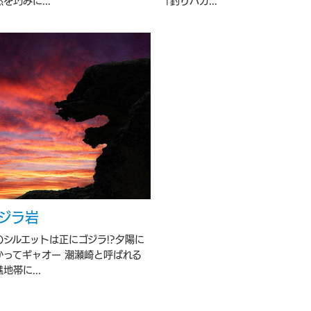
を巧みに...
「釣りバカ...
ジラ岩
のシルエットは正にゴジラ!?夕陽に
かってギャオー 潮瀬崎と呼ばれる
地帯に...