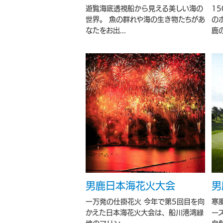
遊覧海底透視船から見える美しい海の
1
世界。 魚の群れや海の生き物たちがあ
の
なたをお出...
鹿の
男鹿日本海花火大会
男
一万発の仕掛花火 今年で第5回目を向
寒
かえた日本海花火大会は、船川港湾緑
ー