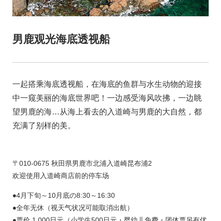
男鹿观光海底透视船
一起搭乘海底透视船，在海底的鱼群与水生动物的迎接
中一窥美丽的海底世界吧！一边感受海风吹拂，一边眺
望男鹿的海…从海上看去的入道崎与男鹿的大自然，都
充满了别样的美。
〒010-0675 秋田県男鹿市北浦入道崎昆布浦2
欢迎使用入道崎商店前的停车场
●4月下旬～10月底の8:30～16:30
●全年无休（视天气状况可能取消出航）
●票价 1,000日元（小学生500日元・婴幼儿免费・团体票另有优